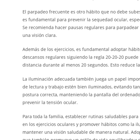
El parpadeo frecuente es otro hábito que no debe subes
es fundamental para prevenir la sequedad ocular, espec
Se recomienda hacer pausas regulares para parpadear c
una visión clara.
Además de los ejercicios, es fundamental adoptar hábito
descansos regulares siguiendo la regla 20-20-20 puede 
distancia durante al menos 20 segundos. Esto reduce la t
La iluminación adecuada también juega un papel importa
de lectura y trabajo estén bien iluminados, evitando ta
postura correcta, manteniendo la pantalla del ordenado
prevenir la tensión ocular.
Para toda la familia, establecer rutinas saludables para
en los ejercicios oculares y promover hábitos como la 
mantener una visión saludable de manera natural. Adopt
que también promueve un estilo de vida equilibrado y 