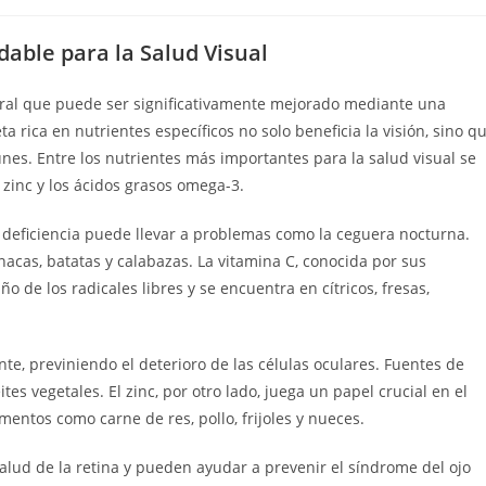
able para la Salud Visual
neral que puede ser significativamente mejorado mediante una
 rica en nutrientes específicos no solo beneficia la visión, sino q
s. Entre los nutrientes más importantes para la salud visual se
l zinc y los ácidos grasos omega-3.
su deficiencia puede llevar a problemas como la ceguera nocturna.
nacas, batatas y calabazas. La vitamina C, conocida por sus
o de los radicales libres y se encuentra en cítricos, fresas,
e, previniendo el deterioro de las células oculares. Fuentes de
tes vegetales. El zinc, por otro lado, juega un papel crucial en el
entos como carne de res, pollo, frijoles y nueces.
lud de la retina y pueden ayudar a prevenir el síndrome del ojo