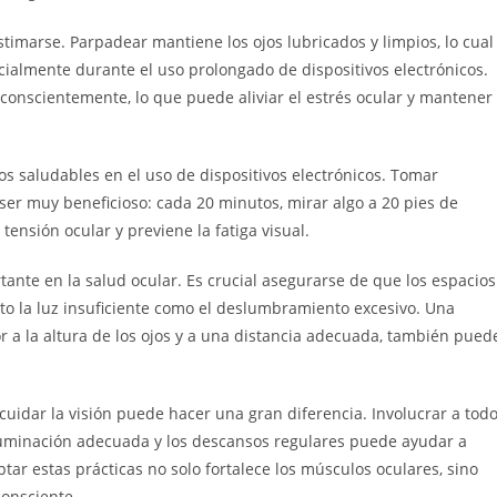
timarse. Parpadear mantiene los ojos lubricados y limpios, lo cual
ialmente durante el uso prolongado de dispositivos electrónicos.
onscientemente, lo que puede aliviar el estrés ocular y mantener
s saludables en el uso de dispositivos electrónicos. Tomar
ser muy beneficioso: cada 20 minutos, mirar algo a 20 pies de
ensión ocular y previene la fatiga visual.
nte en la salud ocular. Es crucial asegurarse de que los espacios
nto la luz insuficiente como el deslumbramiento excesivo. Una
r a la altura de los ojos y a una distancia adecuada, también pued
 cuidar la visión puede hacer una gran diferencia. Involucrar a tod
iluminación adecuada y los descansos regulares puede ayudar a
ar estas prácticas no solo fortalece los músculos oculares, sino
consciente.